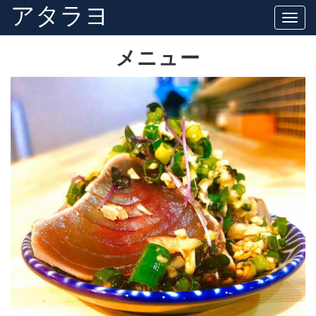
アタラヨ
Togg
navig
メニュー