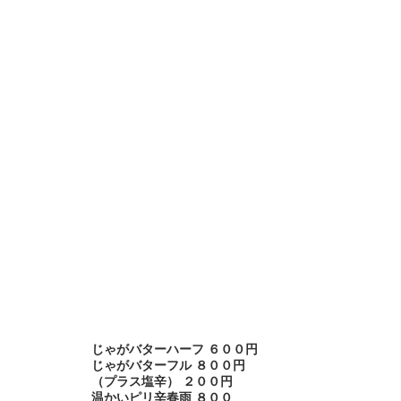
じゃがバターハーフ ６００円
じゃがバターフル ８００円
（プラス塩辛） ２００円
温かいピリ辛春雨 ８００