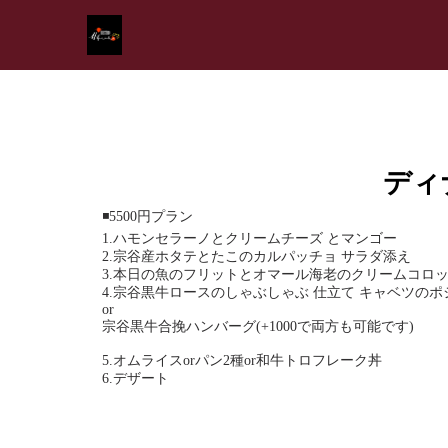
ディ
◾️5500円プラン
1.ハモンセラーノとクリームチーズ とマンゴー
2.宗谷産ホタテとたこのカルパッチョ サラダ添え
3.本日の魚のフリットとオマール海老のクリームコロッ
4.宗谷黒牛ロースのしゃぶしゃぶ 仕立て キャベツのポ
or
宗谷黒牛合挽ハンバーグ(+1000で両方も可能です)
5.オムライスorパン2種or和牛トロフレーク丼
6.デザート