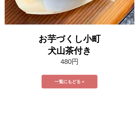
お芋づくし小町
犬山茶付き
480円
一覧にもどる »