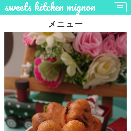
sweets kitchen mignon
Togg
navi
メニュー