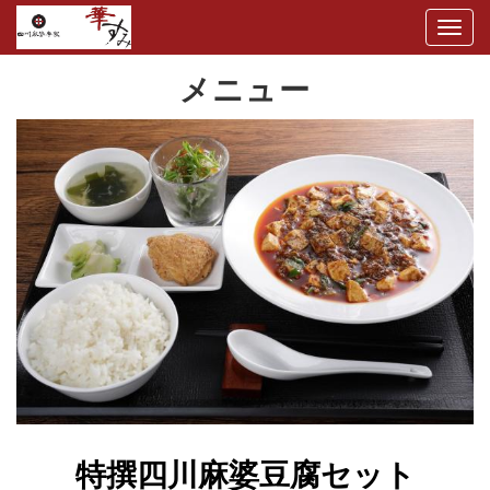
Togg
navig
メニュー
特撰四川麻婆豆腐セット