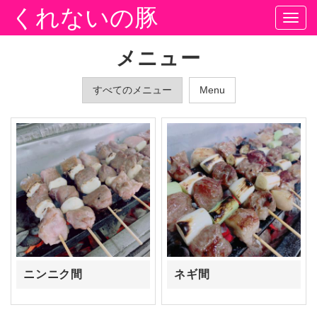
くれないの豚
Togg
navi
メニュー
すべてのメニュー
Menu
ニンニク間
ネギ間