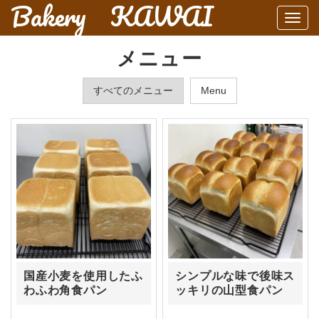
Bakery KAWAI
Togg
navi
メニュー
すべてのメニュー
Menu
国産小麦を使用したふ
シンプルな味で後味ス
わふわ角食パン
ッキリの山型食パン