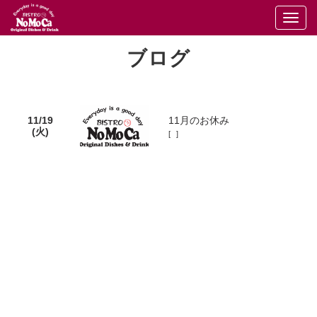
Togg
navi
ブログ
11/19
11月のお休み
(火)
[ ]