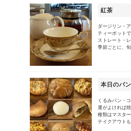
紅茶
ダージリン・ア
ティーポット
ストレート・
季節ごとに、
本日のパ
くるみパン・
運がよければ
種類はマスタ
テイクアウト