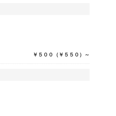
￥５００（￥５５０）～