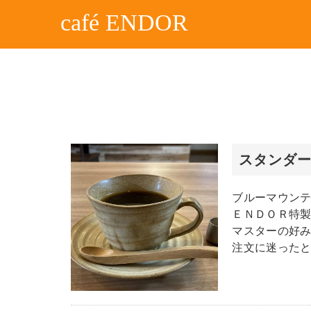
café ENDOR
スタンダ
ブルーマウン
ＥＮＤＯＲ特
マスターの好
注文に迷った