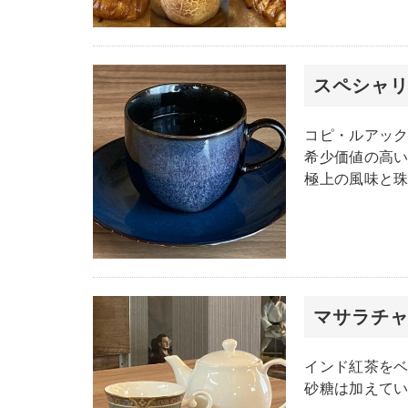
スペシャ
コピ・ルアッ
希少価値の高
極上の風味と
マサラチ
インド紅茶を
砂糖は加えて