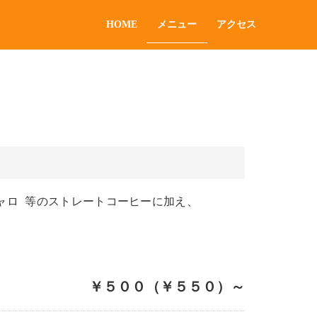
HOME
メニュー
アクセス
ャロ 等のストレートコーヒーに加え、
￥５００（￥５５０）～