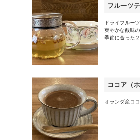
フルーツテ
ドライフルー
爽やかな酸味
季節に合った
ココア（
オランダ産コ