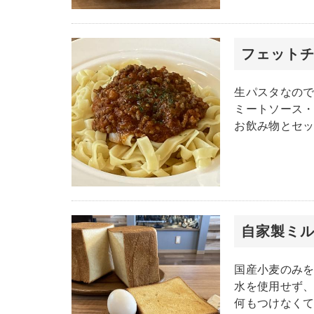
フェット
生パスタなの
ミートソース
お飲み物とセ
自家製ミ
国産小麦のみ
水を使用せず
何もつけなく