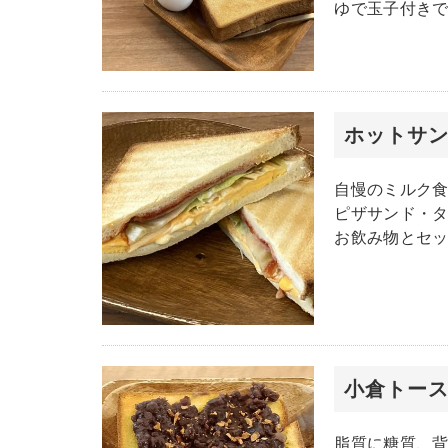
ゆで玉子付き
ホットサ
自慢のミルク
ピザサンド・
お飲み物とセ
小倉トー
脂質に糖質、