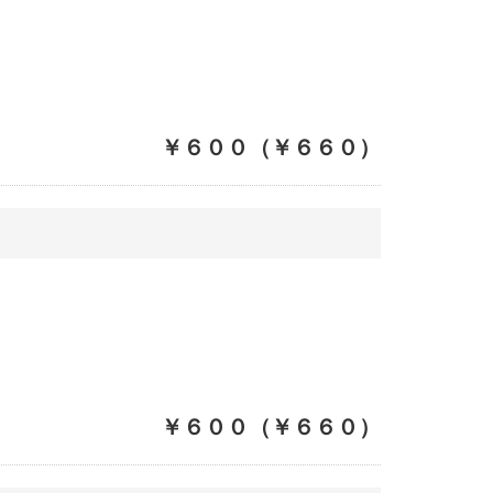
￥６００（￥６６０）
￥６００（￥６６０）