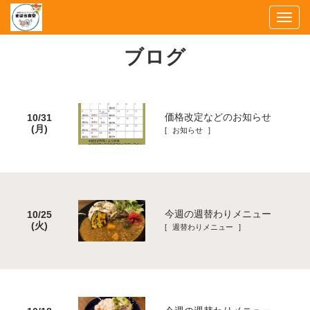
Togg
navi
ブログ
価格改定などのお知らせ
10/31
(月)
[ お知らせ ]
今週の週替わりメニュー
10/25
(火)
[ 週替わりメニュー ]