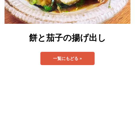
餅と茄子の揚げ出し
一覧にもどる »