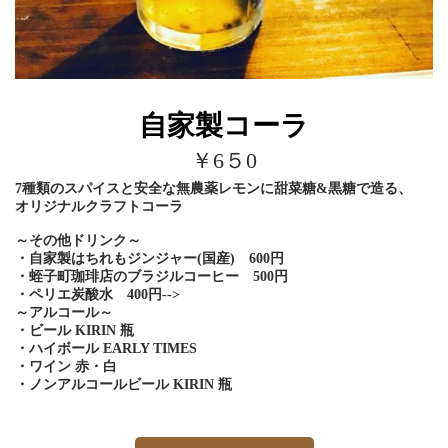
自家製コーラ
￥6５0
7種類のスパイスと安全な無農薬レモンに甜菜糖&黒糖で造る、
オリジナルクラフトコーラ
～その他ドリンク～
・自家製はちれもジンジャー(国産) 600円
・蛭子町珈琲店のブラジルコーヒー 500円
・ペリエ炭酸水 400円-->
～アルコール～
・ビール KIRIN 瓶
・ハイボール EARLY TIMES
・ワイン 赤・白
・ノンアルコールビール KIRIN 瓶