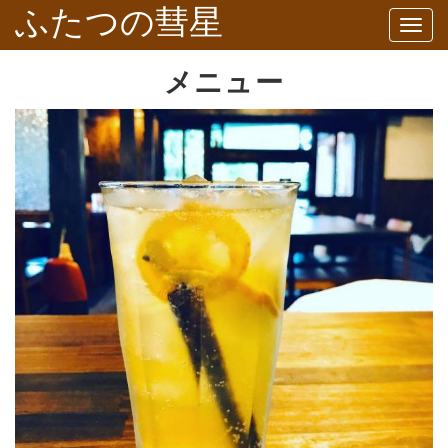
ふたつの彗星
Togg
navig
メニュー