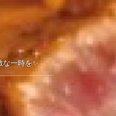
敵な一時を✨