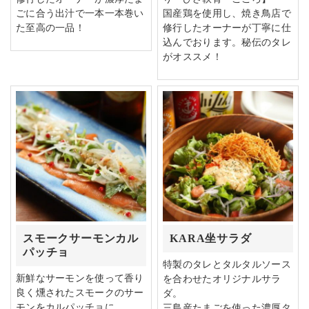
ごに合う出汁で一本一本巻い
国産鶏を使用し、焼き鳥店で
た至高の一品！
修行したオーナーが丁寧に仕
込んでおります。秘伝のタレ
がオススメ！
スモークサーモンカル
KARA坐サラダ
パッチョ
特製のタレとタルタルソース
新鮮なサーモンを使って香り
を合わせたオリジナルサラ
良く燻されたスモークのサー
ダ。
モンをカルパッチョに。
三島産たまごを使った濃厚タ