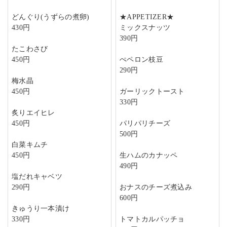
どんぐり(うずらの煮卵)
★APPETIZER★
430円
ミックスナッツ
390円
たこわさび
450円
ぺペロン枝豆
290円
梅水晶
450円
ガーリックトースト
330円
炙りエイヒレ
450円
パリパリチーズ
500円
白菜キムチ
450円
生ハムのカナッペ
490円
塩だれキャベツ
290円
おナスのチーズ煮込み
600円
きゅうり一本漬け
330円
トマトカルパッチョ