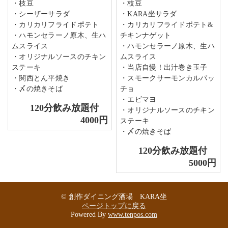
・枝豆
・枝豆
・シーザーサラダ
・KARA坐サラダ
・カリカリフライドポテト
・カリカリフライドポテト&
・ハモンセラーノ原木、生ハ
チキンナゲット
ムスライス
・ハモンセラーノ原木、生ハ
・オリジナルソースのチキン
ムスライス
ステーキ
・当店自慢！出汁巻き玉子
・関西とん平焼き
・スモークサーモンカルパッ
・〆の焼きそば
チョ
・エビマヨ
120分飲み放題付
・オリジナルソースのチキン
4000円
ステーキ
・〆の焼きそば
120分飲み放題付
5000円
© 創作ダイニング酒場 KARA坐
ページトップに戻る
Powered By
www.tenpos.com