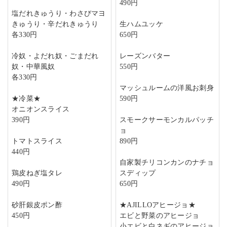
490円
塩だれきゅうり・わさびマヨ
きゅうり・辛だれきゅうり
生ハムユッケ
各330円
650円
冷奴・よだれ奴・ごまだれ
レーズンバター
奴・中華風奴
550円
各330円
マッシュルームの洋風お刺身
★冷菜★
590円
オニオンスライス
390円
スモークサーモンカルパッチ
ョ
トマトスライス
890円
440円
自家製チリコンカンのナチョ
鶏皮ねぎ塩タレ
スディップ
490円
650円
砂肝銀皮ポン酢
★AJILLOアヒージョ★
450円
エビと野菜のアヒージョ
小エビと白ネギのアヒージョ