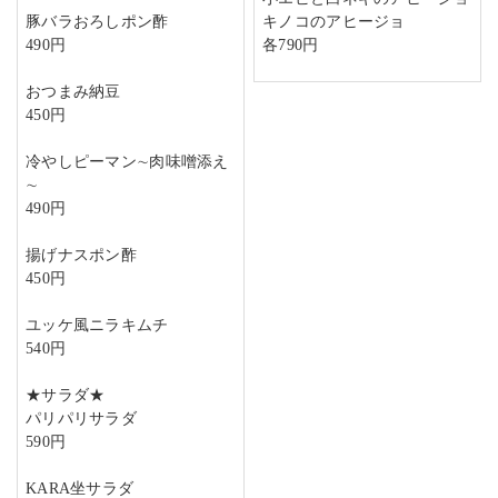
豚バラおろしポン酢
キノコのアヒージョ
490円
各790円
おつまみ納豆
450円
冷やしピーマン∼肉味噌添え
∼
490円
揚げナスポン酢
450円
ユッケ風ニラキムチ
540円
★サラダ★
パリパリサラダ
590円
KARA坐サラダ