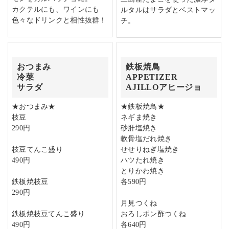
カクテルにも、ワインにも
ルタルはサラダとベストマッ
色々なドリンクと相性抜群！
チ。
おつまみ
鉄板焼鳥
冷菜
APPETIZER
サラダ
AJILLOアヒージョ
★おつまみ★
★鉄板焼鳥★
枝豆
ネギま焼き
290円
砂肝塩焼き
軟骨塩だれ焼き
枝豆てんこ盛り
せせりねぎ塩焼き
490円
ハツたれ焼き
とりかわ焼き
鉄板焼枝豆
各590円
290円
月見つくね
鉄板焼枝豆てんこ盛り
おろしポン酢つくね
490円
各640円