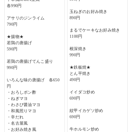
各990円
玉ねぎのお好み焼き
890円
アサリのジンライム
790円
まるでケーキなお好み焼き
1100円
★揚物★
若鶏の唐揚げ
根深焼き
590円
990円
若鶏の唐揚げてんこ盛り
★鉄板焼★
990円
とん平焼き
490円
いろんな味の唐揚げ 各650
円
イイダコ炒め
・おろしポン酢
690円
・ねぎマヨ
・わさび醤油マヨ
紋甲イカゲソ炒め
・和風照りマヨ
690円
・辛だれ
・名古屋風
牛ホルモン炒め
・お好み焼き風