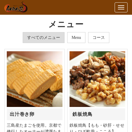
Togg
navig
メニュー
すべてのメニュー
Menu
コース
出汁巻き卵
鉄板焼鳥
三島産たまごを使用。京都で
鉄板焼鳥【もも・砂肝・せせ
修行したオーナーが濃厚たま
り・ひざ軟骨・こころ】