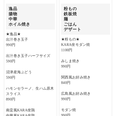
逸品
粉もの
揚物
鉄板焼
中華
麺
ホイル焼き
ごはん
デザート
★逸品★
★粉もの★
出汁巻き玉子
KARA坐モダン焼
990円
1100円
出汁巻き玉子ハーフサイズ
みしま焼き
590円
990円
沼津産海ぶどう
関西風お好み焼き
590円
840円
ハモンセラーノ、生ハム原木
広島風お好み焼き
スライス
990円
890円
モダン焼
南蛮風KARA坐鶏
990円
中華風KARA坐鶏