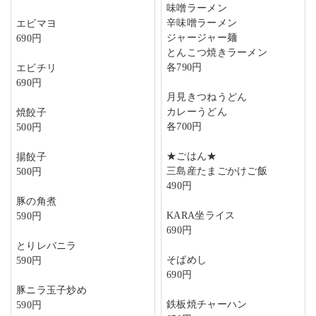
味噌ラーメン
辛味噌ラーメン
エビマヨ
ジャージャー麺
690円
とんこつ焼きラーメン
各790円
エビチリ
690円
月見きつねうどん
カレーうどん
焼餃子
各700円
500円
★ごはん★
揚餃子
三島産たまごかけご飯
500円
490円
豚の角煮
KARA坐ライス
590円
690円
とりレバニラ
そばめし
590円
690円
豚ニラ玉子炒め
鉄板焼チャーハン
590円