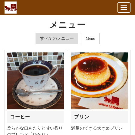
Togg
navig
メニュー
すべてのメニュー
Menu
コーヒー
プリン
柔らかな口あたりと甘い香り
満足のできる大きめプリン
のブレンド「ひかり」