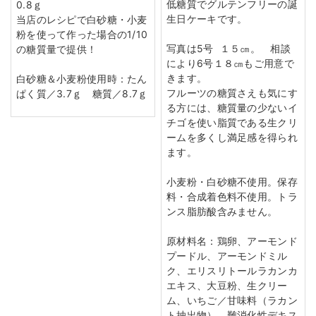
低糖質でグルテンフリーの誕
0.8ｇ
生日ケーキです。
当店のレシピで白砂糖・小麦
粉を使って作った場合の1/10
写真は5号 １５㎝。 相談
の糖質量で提供！
により6号１８㎝もご用意で
きます。
白砂糖＆小麦粉使用時：たん
フルーツの糖質さえも気にす
ぱく質／3.7ｇ 糖質／8.7ｇ
る方には、糖質量の少ないイ
チゴを使い脂質である生クリ
ームを多くし満足感を得られ
ます。
小麦粉・白砂糖不使用。保存
料・合成着色料不使用。トラ
ンス脂肪酸含みません。
原材料名：鶏卵、アーモンド
プードル、アーモンドミル
ク、エリスリトールラカンカ
エキス、大豆粉、生クリー
ム、いちご／甘味料（ラカン
ト抽出物）、難消化性デキス