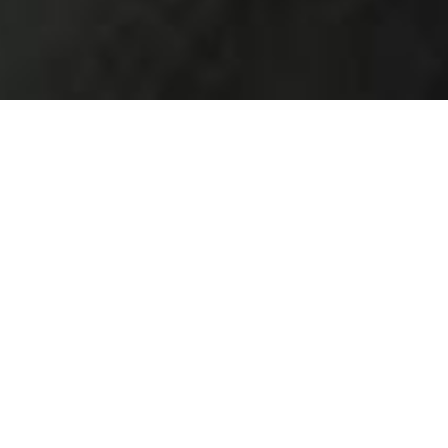
数種類のマフィンをご
用意
こだわりの小麦粉・卵・牛乳を使ったマフ
ィン専門店です。
デザートマフィン・おかずマフィン・スコ
ーンをご用意しております。カフェスペー
スもございますのでお気軽にお越しくださ