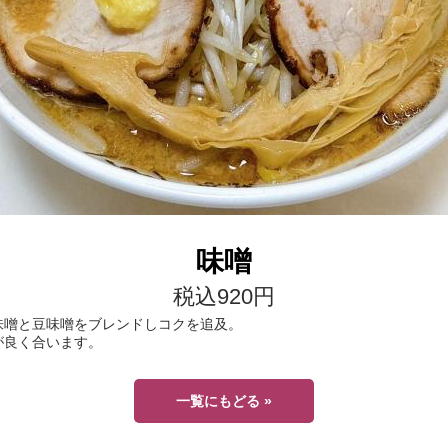
味噌
税込920円
味噌と豆味噌をブレンドしコクを追及。
が良く合います。
一覧にもどる »