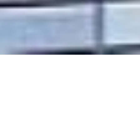
nagomi-NATULUREと
は
nagomi-NATULURE（なごみナチュルア）
は、
オーガニックハーブティーのライフスタイ