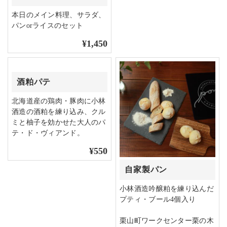
本日のメイン料理、サラダ、
パンorライスのセット
¥1,450
酒粕パテ
北海道産の鶏肉・豚肉に小林
酒造の酒粕を練り込み、クル
ミと柚子を効かせた大人のパ
テ・ド・ヴィアンド。
¥550
自家製パン
小林酒造吟醸粕を練り込んだ
プティ・ブール4個入り
栗山町ワークセンター栗の木