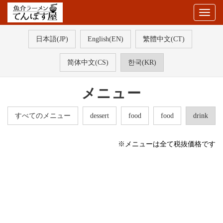
Togg
navig
日本語(JP)
English(EN)
繁體中文(CT)
简体中文(CS)
한국(KR)
メニュー
すべてのメニュー
dessert
food
food
drink
※メニューは全て税抜価格です