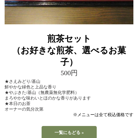
煎茶セット
（お好きな煎茶、選べるお菓
子）
500円
★さえみどり/基山
鮮やかな緑色と上品な香り
★やぶきた/基山（無農薬無化学肥料）
まろやかな味わいとほのかな香りがあります
★本日のお茶
オーナーの気分次第
※メニューは全て税込価格です
一覧にもどる »