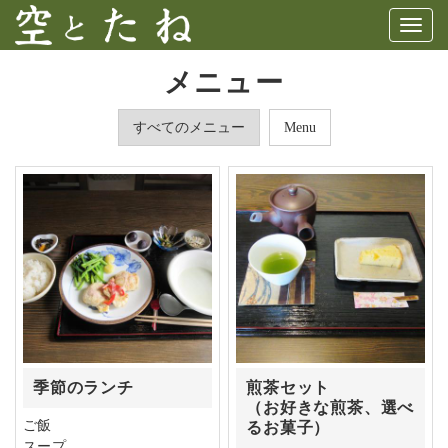
Togg
navig
メニュー
すべてのメニュー
Menu
季節のランチ
煎茶セット
（お好きな煎茶、選べ
ご飯
るお菓子）
スープ