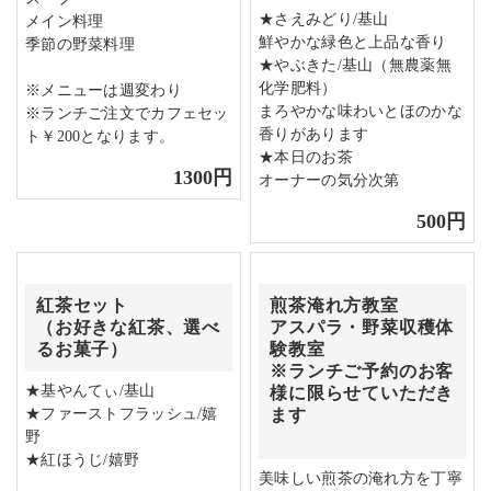
★さえみどり/基山
メイン料理
鮮やかな緑色と上品な香り
季節の野菜料理
★やぶきた/基山（無農薬無
化学肥料）
※メニューは週変わり
まろやかな味わいとほのかな
※ランチご注文でカフェセッ
香りがあります
ト￥200となります。
★本日のお茶
1300円
オーナーの気分次第
500円
紅茶セット
煎茶淹れ方教室
（お好きな紅茶、選べ
アスパラ・野菜収穫体
るお菓子）
験教室
※ランチご予約のお客
★基やんてぃ/基山
様に限らせていただき
★ファーストフラッシュ/嬉
ます
野
★紅ほうじ/嬉野
美味しい煎茶の淹れ方を丁寧