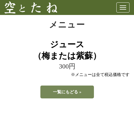
Togg
navig
メニュー
ジュース
（梅または紫蘇）
300円
※メニューは全て税込価格です
一覧にもどる »