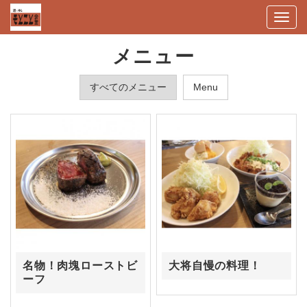
Togg
navi
メニュー
すべてのメニュー
Menu
名物！肉塊ローストビ
大将自慢の料理！
ーフ