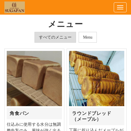
Togg
navig
メニュー
すべてのメニュー
Menu
角食パン
ラウンドブレッド
（メープル）
仕込みに使用する水分は無調
丁寧に折り込んだメープルが
整牛乳のみ。風味が強く出る