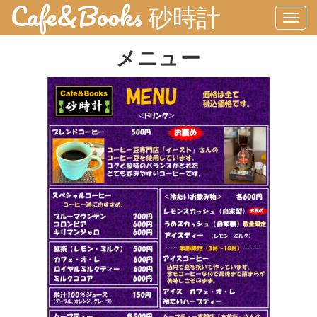
Cafe&Books 砂時計
Togg
navi
メニュー