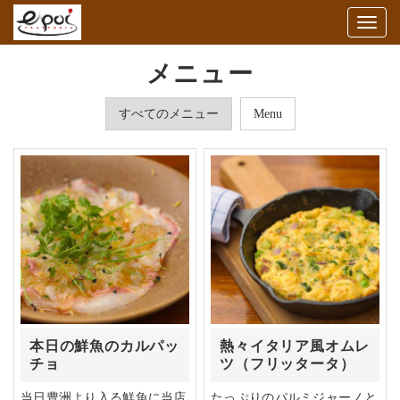
Togg
navig
メニュー
すべてのメニュー
Menu
本日の鮮魚のカルパッ
熱々イタリア風オムレ
チョ
ツ（フリッタータ）
当日豊洲より入る鮮魚に当店
たっぷりのパルミジャーノと