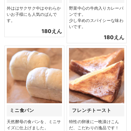
外ははサクサク中はやわらか
野菜中心の牛肉入りカレーパ
いお子様にも人気のぱんで
ンです。
す。
少し辛めのスパイシーな味わ
いです。
180えん
180えん
ミニ食パン
フレンチトースト
天然酵母の食パンを、ミニサ
特性の卵液に一晩漬けこん
イズに仕上げました。
だ、こだわりの逸品です！