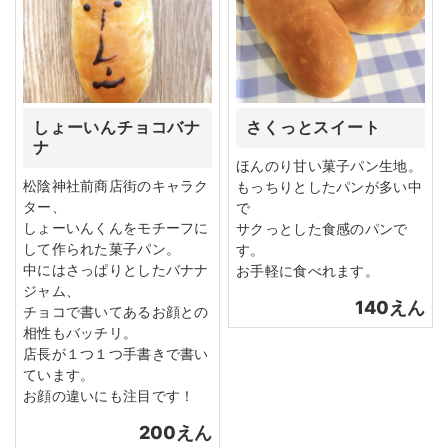
しょーいんチョコバナ
さくっとスイート
ナ
ほんのり甘い菓子パン生地。
松陰神社前商店街のキャラク
もっちりとしたパンが多い中
ター、
で
しょーいんくんをモチーフに
サクっとした食感のパンで
して作られた菓子パン。
す。
中にはさっぱりとしたバナナ
お手軽に食べれます。
ジャム、
140えん
チョコで書いてあるお顔との
相性もバッチリ。
店長が１つ１つ手書きで書い
ています。
お顔の違いにも注目です！
200えん