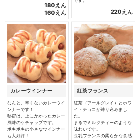
です。
180えん
220えん
160えん
カレーウインナー
紅茶フランス
なんと、辛くないカレーウイ
紅茶（アールグレイ）とホワ
ンナーです！
イトチョコが練り込みまし
秘密は、上にかかったカレー
た。
風味のケチャップです。
まるでミルクティーのような
ポキポキの小さなウインナー
味わいです。
も大好評！
豆乳フランスの柔らかな食感