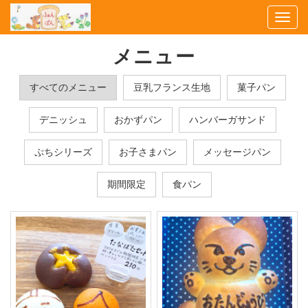
Togg
navi
メニュー
すべてのメニュー
豆乳フランス生地
菓子パン
デニッシュ
おかずパン
ハンバーガサンド
ぷちシリーズ
お子さまパン
メッセージパン
期間限定
食パン