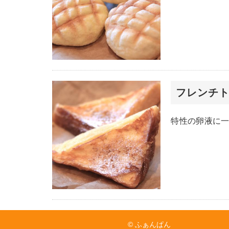
フレンチ
特性の卵液に
© ふぁんぱん