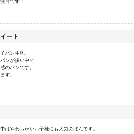
も注目です！
スイート
菓子パン生地。
たパンが多い中で
食感のパンです。
れます。
ン
ク中はやわらかいお子様にも人気のぱんです。