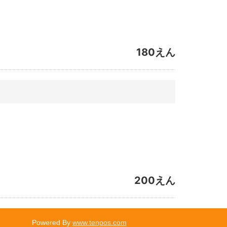
180えん
200えん
Powered By
www.tenpos.com