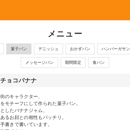
メニュー
菓子パン
デニッシュ
おかずパン
ハンバーガサン
メッセージパン
期間限定
食パン
んチョコバナナ
店街のキャラクター、
んをモチーフにして作られた菓子パン。
りとしたバナナジャム、
てあるお顔との相性もバッチリ。
つ手書きで書いています。