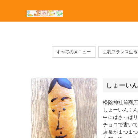
すべてのメニュー
豆乳フランス生地
しょーい
松陰神社前商
しょーいんく
中にはさっぱ
チョコで書い
店長が１つ１