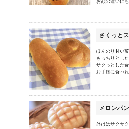
お顔の違いに
さくっと
ほんのり甘い
もっちりとし
サクっとした
お手軽に食べ
メロンパ
外ははサクサ