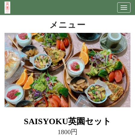
Togg
navig
メニュー
SAISYOKU英園セット
1800円