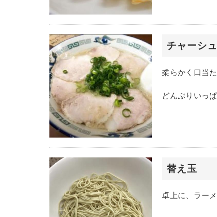
チャーシ
柔らかく口当
どんぶりいっ
替え玉
卓上に、ラー