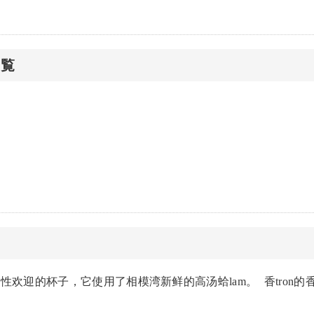
一覧
面
性欢迎的杯子，它使用了相模湾新鲜的高汤蛤lam。 香tron的