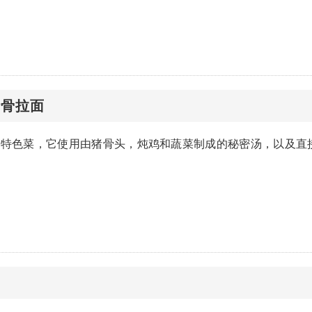
猪骨拉面
的特色菜，它使用由猪骨头，炖鸡和蔬菜制成的秘密汤，以及直
面