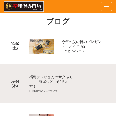
Togg
navig
ブログ
今年の父の日のプレゼン
06/06
ト、どうする⁉️
(土)
[ つどいのメニュー ]
福島テレビさんのサタふく
06/04
に 麺屋つどいがでま
(木)
す！
[ 麺屋つどいについて ]