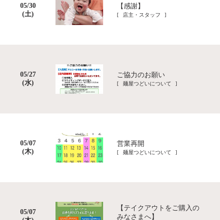
05/30
【感謝】
(土)
[ 店主・スタッフ ]
05/27
ご協力のお願い
(水)
[ 麺屋つどいについて ]
05/07
営業再開
(木)
[ 麺屋つどいについて ]
【テイクアウトをご購入の
05/07
みなさまへ】