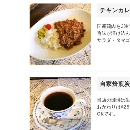
チキンカ
国産鶏肉を3時
旨味が溶け込
サラダ・タマ
自家焙煎
当店の珈琲は
おかわりは¥2
OKです。