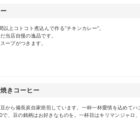
レー
間以上コトコト煮込んで作る“チキンカレー”。
んだ当店自慢の逸品です。
ゴスープがつきます。
炭焼きコーヒー
生豆から備長炭自家焙煎しています。一杯一杯愛情を込めてハ
50で、豆の銘柄はお好きなものを。一杯目はキリマンジャロ