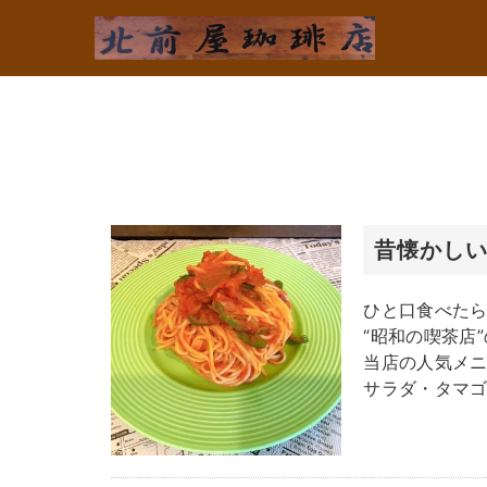
昔懐かし
ひと口食べた
“昭和の喫茶店
当店の人気メ
サラダ・タマ